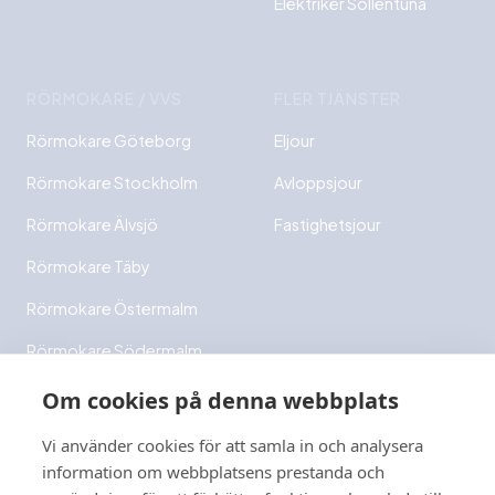
Elektriker Sollentuna
RÖRMOKARE / VVS
FLER TJÄNSTER
Rörmokare Göteborg
Eljour
Rörmokare Stockholm
Avloppsjour
Rörmokare Älvsjö
Fastighetsjour
Rörmokare Täby
Rörmokare Östermalm
Rörmokare Södermalm
Rörmokare Bromma
Om cookies på denna webbplats
Rörmokare Ekerö
Vi använder cookies för att samla in och analysera
information om webbplatsens prestanda och
Rörmokare Danderyd