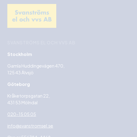
SVANSTRÖMS EL OCH VVS AB
Stockholm
Gamla Huddingevägen 470,
125 43 Älvsjö
Göteborg
Kråketorpsgatan 22,
431 53 Mölndal
020-15 05 05
info@svanstromsel.se