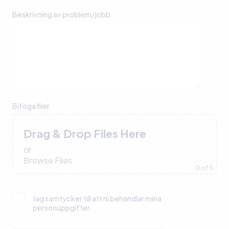
Beskrivning av problem/jobb
Bifoga filer
Drag & Drop Files Here
or
Browse Files
0
of 5
Jag samtycker till att ni behandlar mina
personuppgifter.