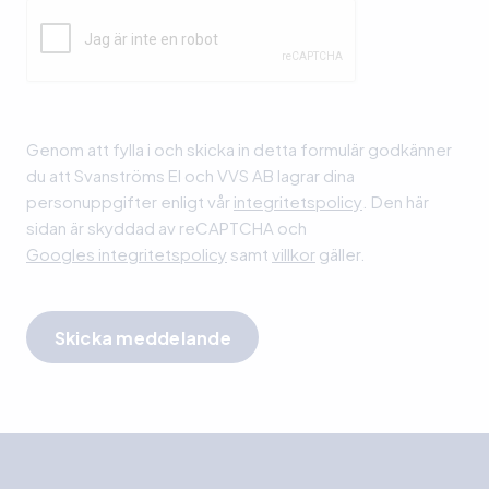
Lämna detta fält tomt.
Genom att fylla i och skicka in detta formulär godkänner
du att Svanströms El och VVS AB lagrar dina
personuppgifter enligt vår
integritetspolicy
. Den här
sidan är skyddad av reCAPTCHA och
Googles integritetspolicy
samt
villkor
gäller.