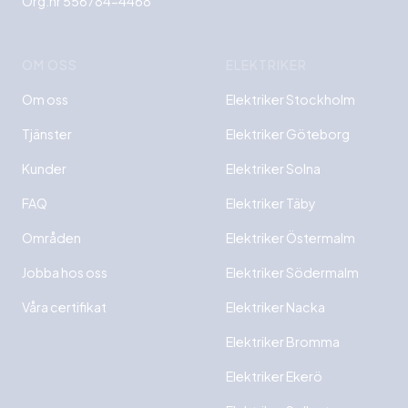
Org.nr 556784-4468
OM OSS
ELEKTRIKER
Om oss
Elektriker Stockholm
Tjänster
Elektriker Göteborg
Kunder
Elektriker Solna
FAQ
Elektriker Täby
Områden
Elektriker Östermalm
Jobba hos oss
Elektriker Södermalm
Våra certifikat
Elektriker Nacka
Elektriker Bromma
Elektriker Ekerö