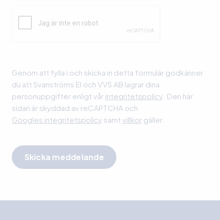
Lämna detta fält tomt.
Genom att fylla i och skicka in detta formulär godkänner
du att Svanströms El och VVS AB lagrar dina
personuppgifter enligt vår
integritetspolicy
. Den här
sidan är skyddad av reCAPTCHA och
Googles integritetspolicy
samt
villkor
gäller.