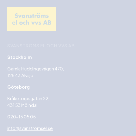
SVANSTRÖMS EL OCH VVS AB
Stockholm
Gamla Huddingevägen 470,
125 43 Älvsjö
Göteborg
Kråketorpsgatan 22,
431 53 Mölndal
020-15 05 05
info@svanstromsel.se