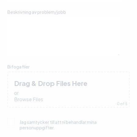
Beskrivning av problem/jobb
Bifoga filer
Drag & Drop Files Here
or
Browse Files
0
of 5
Jag samtycker till att ni behandlar mina
personuppgifter.