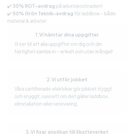
✔️
30% ROT-avdrag
på arbetskostnaden!
✔️
50% Grön Teknik-avdrag
för laddbox – både
material & arbete!
1.
Vi hämtar dina uppgifter
Vi ser till att alla uppgifter om dig och din
fastighet samlas in – enkelt och utan krångel!
2.
Vi utför jobbet
Våra certifierade elektriker gör jobbet tryggt
och snyggt, oavsett om det gäller laddbox,
elinstallation eller renovering.
3.
Vi fixar ansökan till Skatteverket