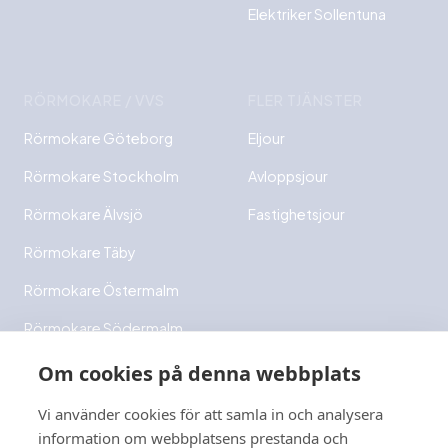
Elektriker Sollentuna
RÖRMOKARE / VVS
FLER TJÄNSTER
Rörmokare Göteborg
Eljour
Rörmokare Stockholm
Avloppsjour
Rörmokare Älvsjö
Fastighetsjour
Rörmokare Täby
Rörmokare Östermalm
Rörmokare Södermalm
Rörmokare Bromma
Om cookies på denna webbplats
Rörmokare Ekerö
Vi använder cookies för att samla in och analysera
information om webbplatsens prestanda och
Rörmokare Danderyd