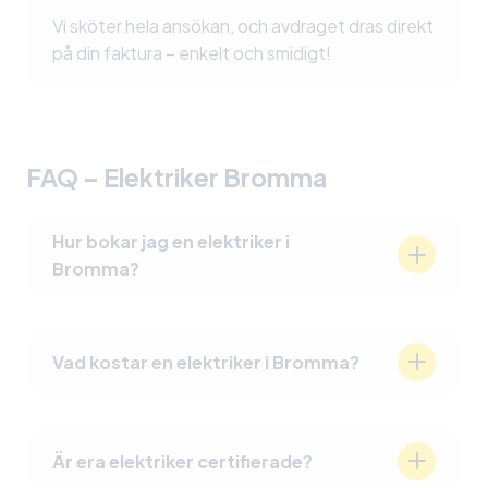
Vi sköter hela ansökan, och avdraget dras direkt
på din faktura – enkelt och smidigt!
FAQ – Elektriker Bromma
Hur bokar jag en elektriker i
Bromma?
Ring 020-15 05 05
Vad kostar en elektriker i Bromma?
För att boka en elektriker i Bromma, kan du
enkelt kontakta oss via vår hemsida eller ringa
Priserna varierar beroende på arbetets
vår kundtjänst. Vi hjälper dig att hitta en tid som
omfattning. Vi erbjuder fasta priser och
Är era elektriker certifierade?
passar ditt schema.
kostnadsfria offerter.