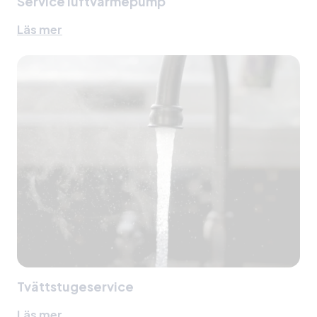
Service luftvärmepump
Läs mer
Tvättstugeservice
Läs mer