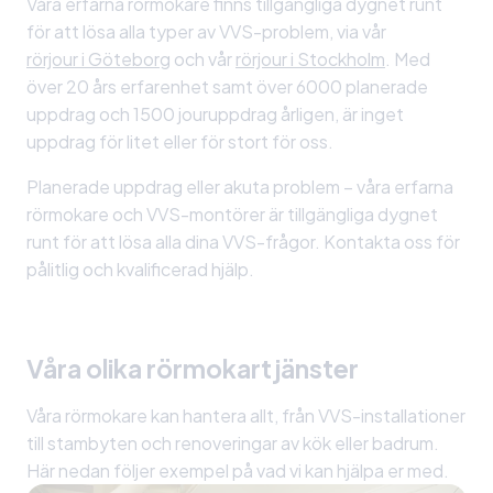
Våra erfarna rörmokare finns tillgängliga dygnet runt
för att lösa alla typer av VVS-problem, via vår
rörjour i Göteborg
och vår
rörjour i Stockholm
. Med
över 20 års erfarenhet samt över 6000 planerade
uppdrag och 1500 jouruppdrag årligen, är inget
uppdrag för litet eller för stort för oss.
Planerade uppdrag eller akuta problem – våra erfarna
rörmokare och VVS-montörer är tillgängliga dygnet
runt för att lösa alla dina VVS-frågor. Kontakta oss för
pålitlig och kvalificerad hjälp.
Våra olika rörmokartjänster
Våra rörmokare kan hantera allt, från VVS-installationer
till stambyten och renoveringar av kök eller badrum.
Här nedan följer exempel på vad vi kan hjälpa er med.