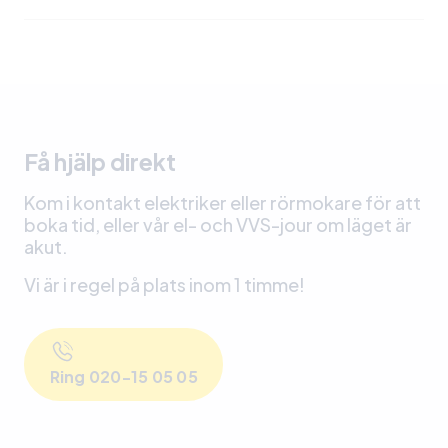
Få hjälp direkt
Kom i kontakt elektriker eller rörmokare för att
boka tid, eller vår el- och VVS-jour om läget är
akut.
Vi är i regel på plats inom 1 timme!
Ring 020-15 05 05