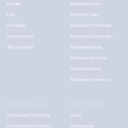
Kunder
Elektriker Solna
FAQ
Elektriker Täby
Områden
Elektriker Östermalm
Jobba hos oss
Elektriker Södermalm
Våra certifikat
Elektriker Nacka
Elektriker Bromma
Elektriker Ekerö
Elektriker Sollentuna
RÖRMOKARE / VVS
FLER TJÄNSTER
Rörmokare Göteborg
Eljour
Rörmokare Stockholm
Avloppsjour