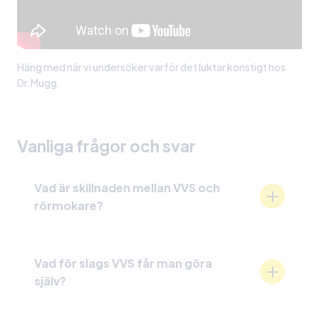
Häng med när vi undersöker varför det luktar konstigt hos
Dr.Mugg.
Vanliga frågor och svar
Vad är skillnaden mellan VVS och
rörmokare?
Skillnaden mellan VVS och rörmokare kan vara
subtil, men VVS (värme, ventilation och sanitet)
Vad för slags VVS får man göra
är ett bredare begrepp som omfattar alla
själv?
aspekter av vatten-, värme- och luftsystem i
byggnader. Rörmokare fokuserar främst på
Inom vissa områden kan man få utföra mindre