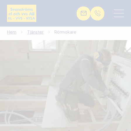
Hem
Tjänster
Rörmokare