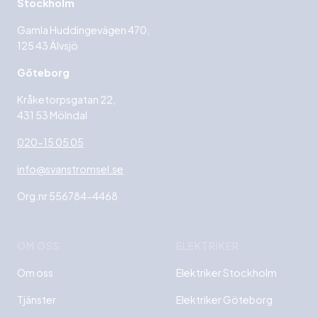
Stockholm
Gamla Huddingevägen 470,
125 43 Älvsjö
Göteborg
Kråketorpsgatan 22,
431 53 Mölndal
020-15 05 05
info@svanstromsel.se
Org.nr 556784-4468
OM OSS
ELEKTRIKER
Om oss
Elektriker Stockholm
Tjänster
Elektriker Göteborg