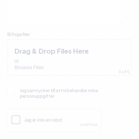
Bifoga filer
Drag & Drop Files Here
or
Browse Files
0
of 5
Jag samtycker till att ni behandlar mina
personuppgifter.