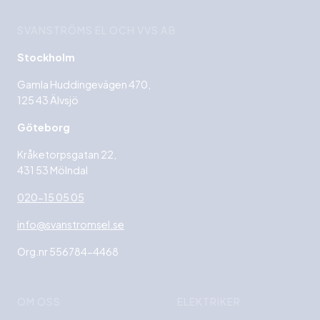
SVANSTRÖMS EL OCH VVS AB
Stockholm
Gamla Huddingevägen 470,
125 43 Älvsjö
Göteborg
Kråketorpsgatan 22,
431 53 Mölndal
020-15 05 05
info@svanstromsel.se
Org.nr 556784-4468
OM OSS
ELEKTRIKER