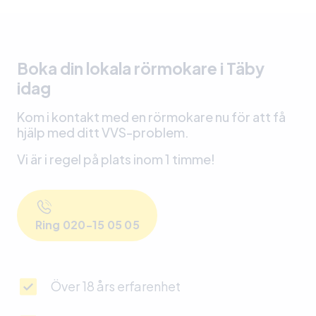
Boka din lokala rörmokare i Täby
idag
Kom i kontakt med en rörmokare nu för att få
hjälp med ditt VVS-problem.
Vi är i regel på plats inom 1 timme!
Ring 020-15 05 05
Över 18 års erfarenhet