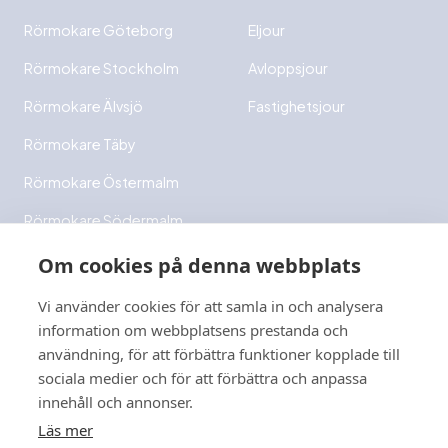
Rörmokare Göteborg
Eljour
Rörmokare Stockholm
Avloppsjour
Rörmokare Älvsjö
Fastighetsjour
Rörmokare Täby
Rörmokare Östermalm
Rörmokare Södermalm
Rörmokare Bromma
Om cookies på denna webbplats
Rörmokare Ekerö
Vi använder cookies för att samla in och analysera
information om webbplatsens prestanda och
Rörmokare Danderyd
användning, för att förbättra funktioner kopplade till
Rörmokare Hägersten
sociala medier och för att förbättra och anpassa
innehåll och annonser.
Läs mer