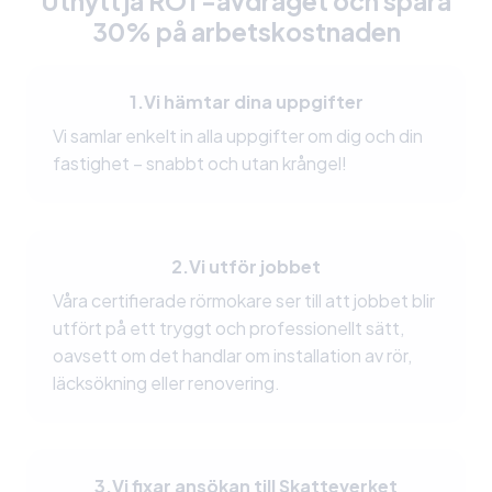
Utnyttja ROT-avdraget och spara
30% på arbetskostnaden
1.
Vi hämtar dina uppgifter
Vi samlar enkelt in alla uppgifter om dig och din
fastighet – snabbt och utan krångel!
2.
Vi utför jobbet
Våra certifierade rörmokare ser till att jobbet blir
utfört på ett tryggt och professionellt sätt,
oavsett om det handlar om installation av rör,
läcksökning eller renovering.
3.
Vi fixar ansökan till Skatteverket