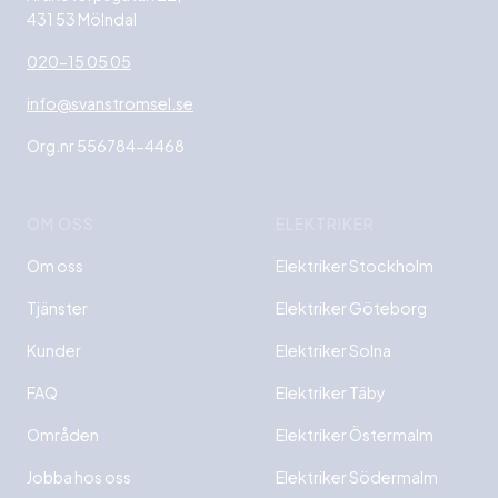
431 53 Mölndal
020-15 05 05
info@svanstromsel.se
Org.nr 556784-4468
OM OSS
ELEKTRIKER
Om oss
Elektriker Stockholm
Tjänster
Elektriker Göteborg
Kunder
Elektriker Solna
FAQ
Elektriker Täby
Områden
Elektriker Östermalm
Jobba hos oss
Elektriker Södermalm