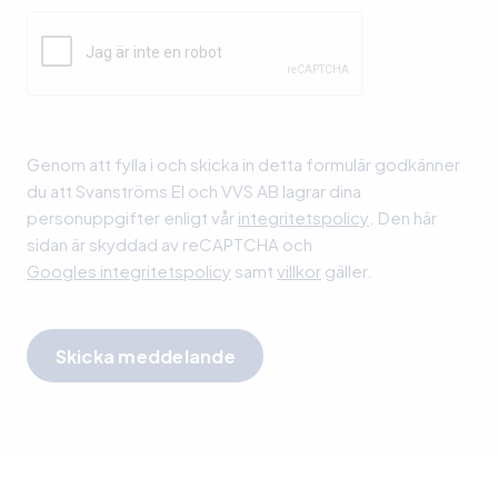
Lämna detta fält tomt.
Genom att fylla i och skicka in detta formulär godkänner
du att Svanströms El och VVS AB lagrar dina
personuppgifter enligt vår
integritetspolicy
. Den här
sidan är skyddad av reCAPTCHA och
Googles integritetspolicy
samt
villkor
gäller.