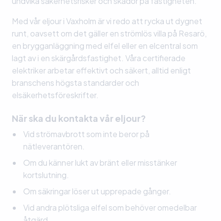
undvika säkerhetsrisker och skador på fastigheten.
Med vår eljour i Vaxholm är vi redo att rycka ut dygnet
runt, oavsett om det gäller en strömlös villa på Resarö,
en brygganläggning med elfel eller en elcentral som
lagt av i en skärgårdsfastighet. Våra certifierade
elektriker arbetar effektivt och säkert, alltid enligt
branschens högsta standarder och
elsäkerhetsföreskrifter.
När ska du kontakta vår eljour?
Vid strömavbrott som inte beror på
nätleverantören.
Om du känner lukt av bränt eller misstänker
kortslutning.
Om säkringar löser ut upprepade gånger.
Vid andra plötsliga elfel som behöver omedelbar
åtgärd.