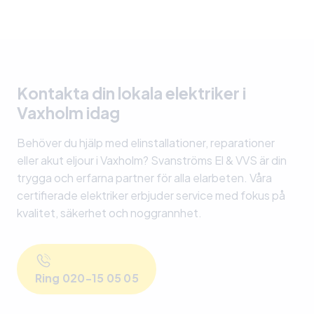
till att allt fungerar felfritt. Hör av dig så tar vi
Börja med att kontrollera proppskåpet och
hand om resten!
säkringarna. Om felet kvarstår, kolla om dina
grannar också är utan ström, då kan det vara ett
nätfel. Om problemet bara gäller din fastighet
och du inte hittar orsaken, kan det vara ett fel i
Kontakta din lokala elektriker i
elcentralen, jordfel eller en överbelastning.
Vaxholm idag
Kontakta oss för felsökning och åtgärd.
Behöver du hjälp med elinstallationer, reparationer
eller akut eljour i Vaxholm? Svanströms El & VVS är din
trygga och erfarna partner för alla elarbeten. Våra
certifierade elektriker erbjuder service med fokus på
kvalitet, säkerhet och noggrannhet.
Ring 020-15 05 05