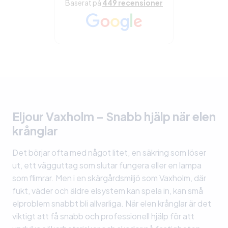
Baserat på
449 recensioner
Eljour Vaxholm – Snabb hjälp när elen
krånglar
Det börjar ofta med något litet, en säkring som löser
ut, ett vägguttag som slutar fungera eller en lampa
som flimrar. Men i en skärgårdsmiljö som Vaxholm, där
fukt, väder och äldre elsystem kan spela in, kan små
elproblem snabbt bli allvarliga. När elen krånglar är det
viktigt att få snabb och professionell hjälp för att