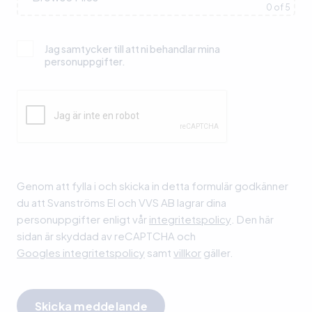
0
of 5
Jag samtycker till att ni behandlar mina
personuppgifter.
Lämna detta fält tomt.
Genom att fylla i och skicka in detta formulär godkänner
du att Svanströms El och VVS AB lagrar dina
personuppgifter enligt vår
integritetspolicy
. Den här
sidan är skyddad av reCAPTCHA och
Googles integritetspolicy
samt
villkor
gäller.