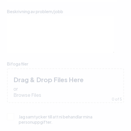
Beskrivning av problem/jobb
Bifoga filer
Drag & Drop Files Here
or
Browse Files
0
of 5
Jag samtycker till att ni behandlar mina
personuppgifter.