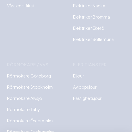
Våra certifikat
Elektriker Nacka
Elektriker Bromma
Elektriker Ekerö
Elektriker Sollentuna
RÖRMOKARE / VVS
FLER TJÄNSTER
Rörmokare Göteborg
Eljour
Rörmokare Stockholm
Avloppsjour
Rörmokare Älvsjö
Fastighetsjour
Rörmokare Täby
Rörmokare Östermalm
Rörmokare Södermalm